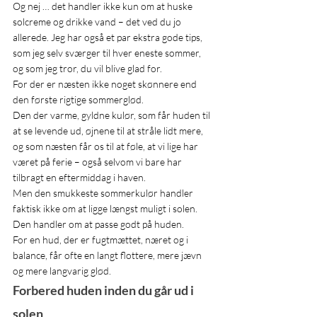
Og nej … det handler ikke kun om at huske 
solcreme og drikke vand – det ved du jo 
allerede. Jeg har også et par ekstra gode tips, 
som jeg selv sværger til hver eneste sommer, 
og som jeg tror, du vil blive glad for.
For der er næsten ikke noget skønnere end 
den første rigtige sommerglød.
Den der varme, gyldne kulør, som får huden til 
at se levende ud, øjnene til at stråle lidt mere, 
og som næsten får os til at føle, at vi lige har 
været på ferie – også selvom vi bare har 
tilbragt en eftermiddag i haven.
Men den smukkeste sommerkulør handler 
faktisk ikke om at ligge længst muligt i solen.
Den handler om at passe godt på huden.
For en hud, der er fugtmættet, næret og i 
balance, får ofte en langt flottere, mere jævn 
og mere langvarig glød.
Forbered huden inden du går ud i 
solen