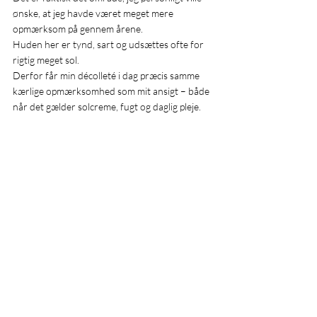
ønske, at jeg havde været meget mere 
opmærksom på gennem årene.
Huden her er tynd, sart og udsættes ofte for 
rigtig meget sol.
Derfor får min décolleté i dag præcis samme 
kærlige opmærksomhed som mit ansigt – både 
når det gælder solcreme, fugt og daglig pleje.
De to råd vi aldrig må glemme