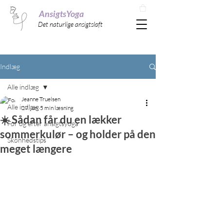
AnsigtsYoga
Det naturlige ansigtsløft
Indlæg
Alle indlæg
Jeanne Truelsen
Alle indlæg
27. jun.
5 min læsning
☀️ Sådan får du en lækker
Før og efter ansigtsyoga
sommerkulør – og holder på den
Skønhedstips
meget længere