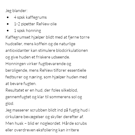
Jeg blander:
4 spsk kaffegrums
1-2 pipetter ReNew olie
1 spsk honning
Kaffegrumset hjælper blidt med at fjerne tørre 
hudceller, mens koffein og de naturlige 
antioxidanter kan stimulere blodcirkulationen 
og give huden et friskere udseende.
Honningen virker fugtbevarende og 
beroligende, mens ReNew tilfører essentielle 
fedtsyrer og næring, som hjælper huden med 
at bevare fugten.
Resultatet er en hud, der føles silkeblød, 
gennemfugtet og klar til sommerens sol og 
glød.
Jeg masserer scrubben blidt ind på fugtig hud i 
cirkulære bevægelser og skyller derefter af.
Men husk – blid er nøgleordet. Hårde scrubs 
eller overdreven eksfoliering kan irritere 