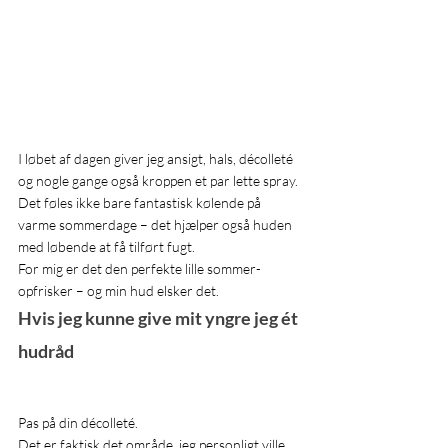
I løbet af dagen giver jeg ansigt, hals, décolleté 
og nogle gange også kroppen et par lette spray.
Det føles ikke bare fantastisk kølende på 
varme sommerdage – det hjælper også huden 
med løbende at få tilført fugt.
For mig er det den perfekte lille sommer-
opfrisker – og min hud elsker det.
Hvis jeg kunne give mit yngre jeg ét 
hudråd
Pas på din décolleté.
Det er faktisk det område, jeg personligt ville 