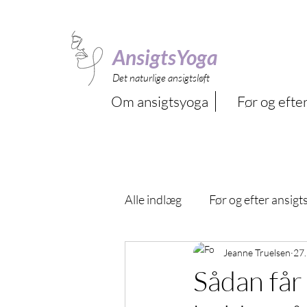
AnsigtsYoga
Det naturlige ansigtsløft
Om ansigtsyoga
Før og efter
Alle indlæg
Før og efter ansig
Jeanne Truelsen
27.
Sådan får