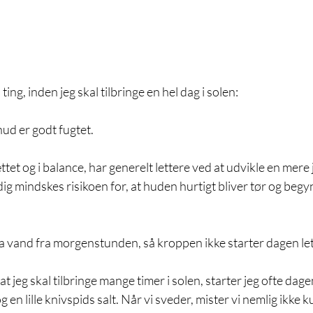
 ting, inden jeg skal tilbringe en hel dag i solen:
hud er godt fugtet.
et og i balance, har generelt lettere ved at udvikle en mere j
ig mindskes risikoen for, at huden hurtigt bliver tør og begyn
ra vand fra morgenstunden, så kroppen ikke starter dagen le
at jeg skal tilbringe mange timer i solen, starter jeg ofte dage
 en lille knivspids salt. Når vi sveder, mister vi nemlig ikke