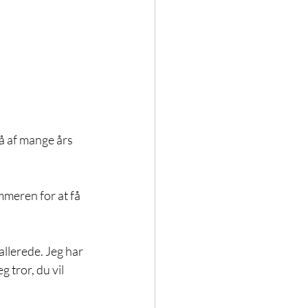
å af mange års 
mmeren for at få 
llerede. Jeg har 
 tror, du vil 