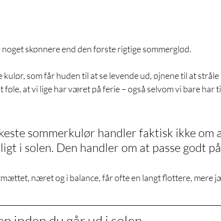
e noget skønnere end den første rigtige sommerglød.
ulør, som får huden til at se levende ud, øjnene til at stråle 
 føle, at vi lige har været på ferie – også selvom vi bare har t
este sommerkulør handler faktisk ikke om at
igt i solen. Den handler om at passe godt p
tmættet, næret og i balance, får ofte en langt flottere, mere 
n inden du går ud i solen