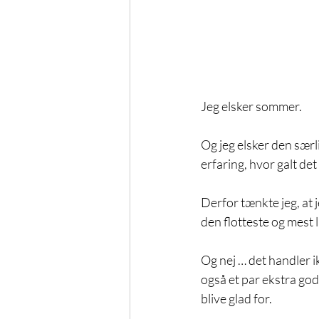
Jeg elsker sommer.
Og jeg elsker den sær
erfaring, hvor galt det
Derfor tænkte jeg, at 
den flotteste og mest
Og nej … det handler i
også et par ekstra gode
blive glad for.