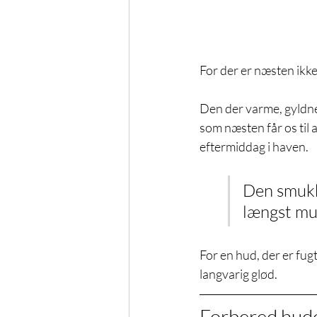
For der er næsten ikk
Den der varme, gyldne k
som næsten får os til at
eftermiddag i haven.
Den smukk
længst mul
For en hud, der er fug
langvarig glød.
Forbered hude