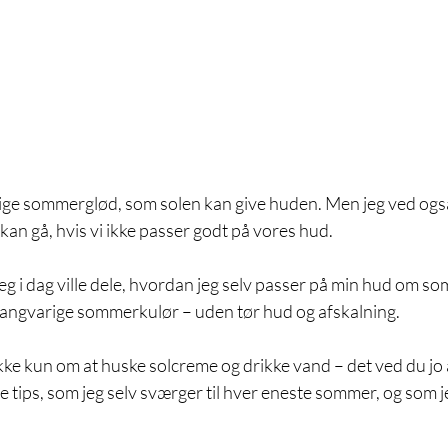
lige sommerglød, som solen kan give huden. Men jeg ved ogs
 kan gå, hvis vi ikke passer godt på vores hud.
jeg i dag ville dele, hvordan jeg selv passer på min hud om so
 langvarige sommerkulør – uden tør hud og afskalning.
kke kun om at huske solcreme og drikke vand – det ved du jo a
 tips, som jeg selv sværger til hver eneste sommer, og som jeg