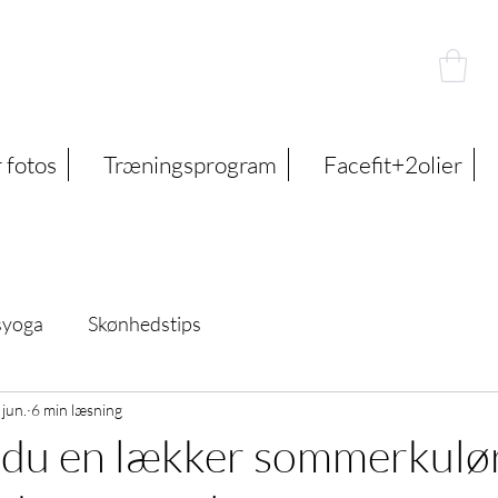
 fotos
Træningsprogram
Facefit+2olier
tsyoga
Skønhedstips
 jun.
6 min læsning
 du en lækker sommerkulør