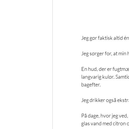
Jeg gør faktisk altid én
Jeg sørger for, at min 
En hud, der er fugtmætt
langvarig kulør. Samtid
bagefter.
Jeg drikker også ekst
På dage, hvor jeg ved, 
glas vand med citron og