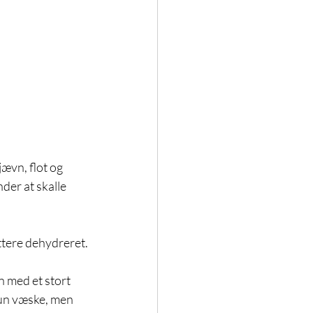
ævn, flot og 
der at skalle 
ttere dehydreret.
n med et stort 
 kun væske, men 