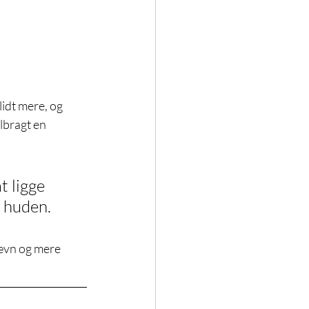
lidt mere, og 
ilbragt en 
 ligge 
å huden.
jævn og mere 