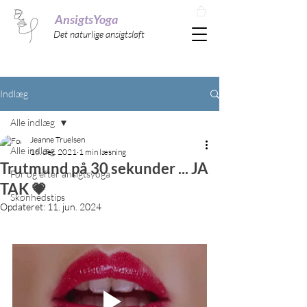
AnsigtsYoga
Det naturlige ansigtsløft
Indlæg
Alle indlæg
Jeanne Truelsen
Alle indlæg
16. dec. 2021
1 min læsning
Trutmund på 30 sekunder ... JA
Før og efter ansigtsyoga
TAK 💗
Skønhedstips
Opdateret:
11. jun. 2024