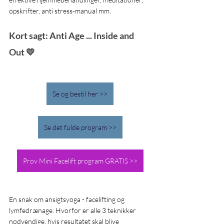
opskrifter, anti stress-manual mm. 
Kort sagt: Anti Age ... Inside and 
Out 💛
Se og bestil her >>
Se det fulde program >>
Prøv Mini Facelift program GRATIS >>
En snak om ansigtsyoga - facelifting og 
lymfedrænage. Hvorfor er alle 3 teknikker 
nødvendige, hvis resultatet skal blive 