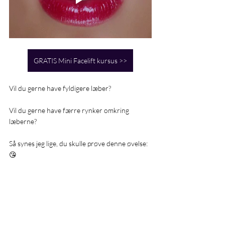
GRATIS Mini Facelift kursus >>
Vil du gerne have fyldigere læber?
Vil du gerne have færre rynker omkring 
læberne?
Så synes jeg lige, du skulle prøve denne øvelse:
😘