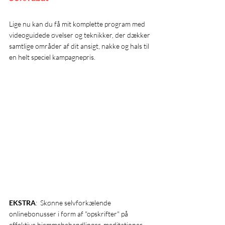
Lige nu kan du få mit komplette program med 
videoguidede øvelser og teknikker, der dækker 
samtlige områder af dit ansigt, nakke og hals til 
en helt speciel kampagnepris.
EKSTRA
:  Skønne selvforkælende 
onlinebonusser i form af "opskrifter" på 
effektive hjemmebehandlinger, meditationer, 