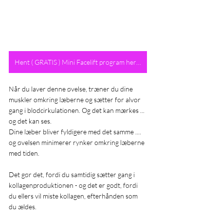
Hent ( GRATIS ) Mini Facelift program her >>
Når du laver denne øvelse, træner du dine 
muskler omkring læberne og sætter for alvor 
gang i blodcirkulationen. Og det kan mærkes ... 
og det kan ses. 
Dine læber bliver fyldigere med det samme .... 
og øvelsen minimerer rynker omkring læberne 
med tiden. 
Det gør det, fordi du samtidig sætter gang i 
kollagenproduktionen - og det er godt, fordi 
du ellers vil miste kollagen, efterhånden som 
du ældes.