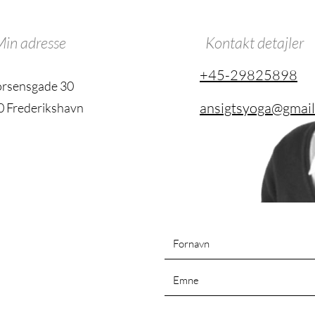
in adresse
Kontakt detajler
+45-29825898
rsensgade 30
ansigtsyoga@gmai
 Frederikshavn