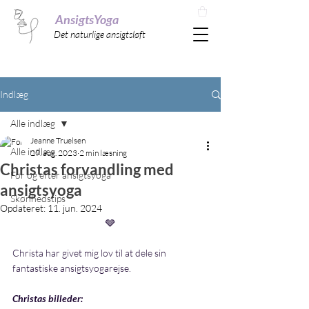
AnsigtsYoga
Det naturlige ansigtsløft
Indlæg
Alle indlæg
Jeanne Truelsen
Alle indlæg
29. aug. 2023
2 min læsning
Christas forvandling med
Før og efter ansigtsyoga
ansigtsyoga
Skønhedstips
Opdateret:
11. jun. 2024
🩶
Christa har givet mig lov til at dele sin 
fantastiske ansigtsyogarejse.
Christas billeder: