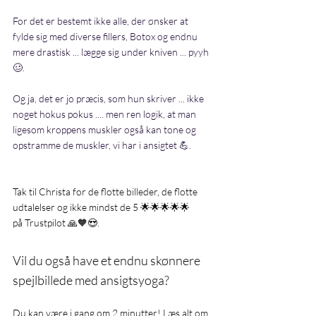
For det er bestemt ikke alle, der ønsker at 
fylde sig med diverse fillers, Botox og endnu 
mere drastisk ... lægge sig under kniven ... pyyh 
🥴.
Og ja, det er jo præcis, som hun skriver ... ikke 
noget hokus pokus .... men ren logik, at man 
ligesom kroppens muskler også kan tone og 
opstramme de muskler, vi har i ansigtet 💪.
Tak til Christa for de flotte billeder, de flotte 
udtalelser og ikke mindst de 5 🌟🌟🌟🌟🌟
på Trustpilot 🙏🧡😍.
Vil du også have et endnu skønnere 
spejlbillede med ansigtsyoga?
Du kan være i gang om 2 minutter! Læs alt om 