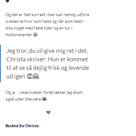
🧡.
Og det er helt korrekt, man kan nemlig udføre 
øvelserne hvor som helst og når som helst - 
ikke noget med faste tider og en tur i 
motionscenter 😃.
Jeg tror, du vil give mig ret i det, 
Christa skriver: Hun er kommet 
til at se så dejlig frisk og levende 
ud igen 👏🤗.
Og ja ... visse øvelser foretrækker jeg skam 
også uden tilskuere 😂.
🩶
Besked fra Christa: