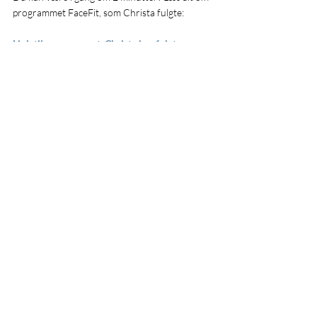
programmet FaceFit, som Christa fulgte:
Link til programmet, Christa har fulgt >>
Seneste blogindlæg
Se alle