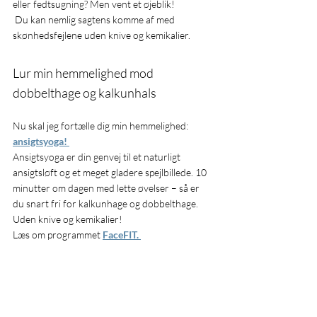
eller fedtsugning? Men vent et øjeblik!
 Du kan nemlig sagtens komme af med 
skønhedsfejlene uden knive og kemikalier. 
Lur min hemmelighed mod 
dobbelthage og kalkunhals
Nu skal jeg fortælle dig min hemmelighed: 
ansigtsyoga
! 
Ansigtsyoga er din genvej til et naturligt 
ansigtsløft og et meget gladere spejlbillede. 10 
minutter om dagen med lette øvelser – så er 
du snart fri for kalkunhage og dobbelthage. 
Uden knive og kemikalier!
Læs om programmet 
FaceFIT
. 