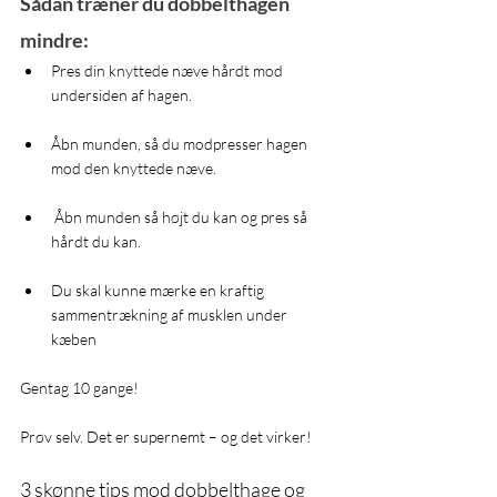
Sådan træner du dobbelthagen 
mindre:
Pres din knyttede næve hårdt mod 
undersiden af hagen. 
Åbn munden, så du modpresser hagen 
mod den knyttede næve.
 Åbn munden så højt du kan og pres så 
hårdt du kan. 
Du skal kunne mærke en kraftig 
sammentrækning af musklen under 
kæben
Gentag 10 gange!
Prøv selv. Det er supernemt – og det virker! 
3 skønne tips mod dobbelthage og 