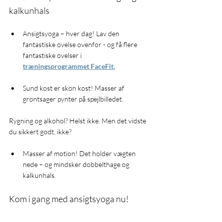
kalkunhals
Ansigtsyoga – hver dag! Lav den 
fantastiske øvelse ovenfor - og få flere 
fantastiske øvelser i 
træningsprogrammet
 FaceFit.
Sund kost er skøn kost! Masser af 
grøntsager pynter på spejlbilledet.
Rygning og alkohol? Helst ikke. Men det vidste 
du sikkert godt, ikke? 
Masser af motion! Det holder vægten 
nede – og mindsker dobbelthage og 
kalkunhals.
Kom i gang med ansigtsyoga nu!