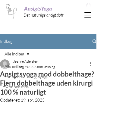
AnsigtsYoga
Det naturlige ansigtsløft
Indlæg
Alle indlæg
Jeanne Adelsten
Alle indlæg
16. nov. 2023
3 min læsning
Ansigtsyoga mod dobbelthage?
Før og efter ansigtsyoga
Fjern dobbelthage uden kirurgi
Skønhedstips
100 % naturligt
Opdateret:
19. apr. 2025