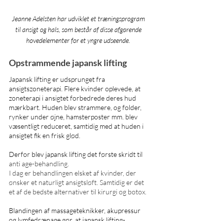
Jeanne Adelsten har udviklet et træningsprogram 
til ansigt og hals, som består af disse afgørende 
hovedelementer for et yngre udseende. 
Opstrammende japansk lifting 
Japansk lifting er udsprunget fra 
ansigtszoneterapi. Flere kvinder oplevede, at 
zoneterapi i ansigtet forbedrede deres hud 
mærkbart. Huden blev strammere, og folder, 
rynker under øjne, hamsterposter mm. blev 
væsentligt reduceret, samtidig med at huden i 
ansigtet fik en frisk glød. 
Derfor blev japansk lifting det første skridt til 
anti age-behandling.
I dag er behandlingen elsket af kvinder, der 
ønsker et naturligt ansigtsløft. Samtidig er det 
et af de bedste alternativer til kirurgi og botox. 
Blandingen af massageteknikker, akupressur 
og lymfedrænage gør, at japansk lifting-