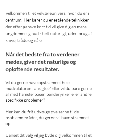
Velkommen til et velværeunivers, hvor du er i 
centrum! Her lærer du enestående teknikker, 
der efter ganske kort tid vil give dig en mere 
ungdommelig hud - helt naturligt, uden brug af 
knive, tråde og nåle. 
Når det bedste fra to verdener 
mødes, giver det naturlige og 
opløftende resultater. 
Vil du gerne have opstrammet hele 
muskulaturen i ansigtet? Eller vil du bare gerne 
af med hamsterposer, panderynker eller andre 
specifikke problemer?
Her kan du frit udvælge øvelserne til de 
problemområder, du gerne vil have strammet 
op. 
Uanset dit valg vil jeg byde dig velkommen til et 