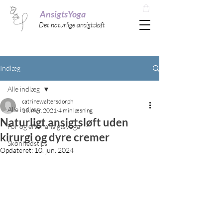
AnsigtsYoga
Det naturlige ansigtsløft
Indlæg
Alle indlæg
catrinewaltersdorph
Alle indlæg
16. mar. 2021
4 min læsning
Naturligt ansigtsløft uden
Før og efter ansigtsyoga
kirurgi og dyre cremer
Skønhedstips
Opdateret:
10. jun. 2024