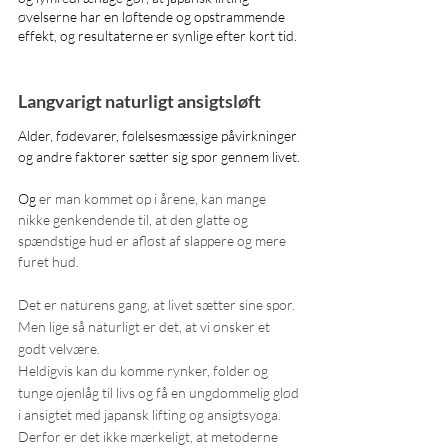
øvelserne har en løftende og opstrammende 
effekt, og resultaterne er synlige efter kort tid. 
Langvarigt naturligt ansigtsløft  
Alder, fødevarer, følelsesmæssige påvirkninger 
og andre faktorer sætter sig spor gennem livet.
Og 
er man kommet op i årene, kan mange 
nikke genkendende til, at den glatte og 
spændstige hud er afløst af slappere og mere 
furet hud. 
Det er naturens gang, at livet sætter sine spor. 
Men lige så naturligt er det, at vi ønsker et 
godt velvære.
Heldigvis kan du komme rynker, folder og 
tunge øjenlåg til livs og få en ungdommelig glød 
i ansigtet med japansk lifting og ansigtsyoga.
Derfor er det ikke mærkeligt, at metoderne 